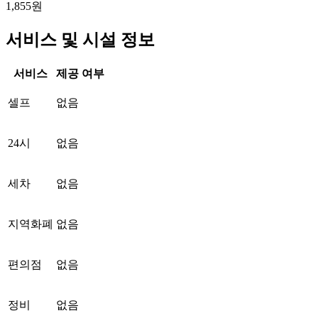
1,855원
서비스 및 시설 정보
서비스
제공 여부
셀프
없음
24시
없음
세차
없음
지역화폐
없음
편의점
없음
정비
없음