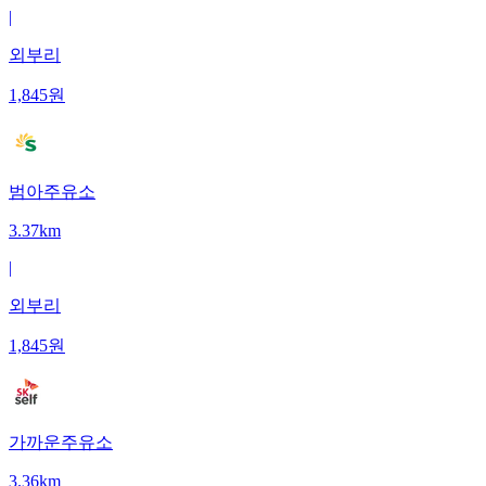
|
외부리
1,845
원
범아주유소
3.37km
|
외부리
1,845
원
가까운주유소
3.36km