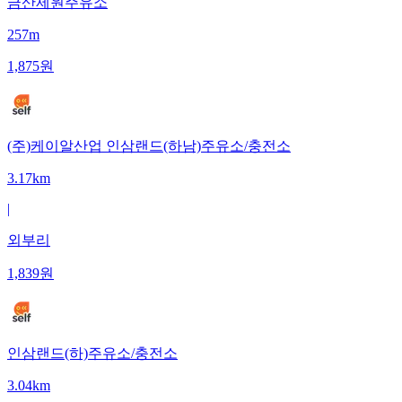
금산제원주유소
257m
1,875
원
(주)케이알산업 인삼랜드(하남)주유소/충전소
3.17km
|
외부리
1,839
원
인삼랜드(하)주유소/충전소
3.04km