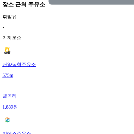
장소 근처 주유소
휘발유
•
가까운순
단양농협주유소
575m
|
별곡리
1,889
원
지에스주유소