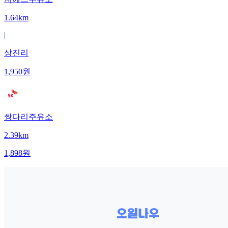
1.64km
|
상진리
1,950
원
쌍다리주유소
2.39km
1,898
원