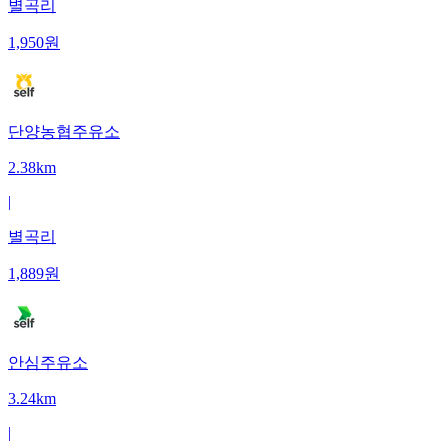
별곡리
1,950
원
단양농협주유소
2.38km
|
별곡리
1,889
원
안심주유소
3.24km
|