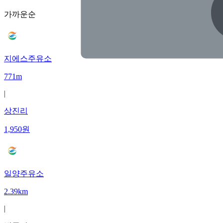
가까운순
지에스주유소
771m
|
상진리
1,950
원
일양주유소
2.39km
|