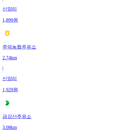
신양리
1,899
원
주덕농협주유소
2.74km
|
신양리
1,929
원
금강산주유소
3.08km