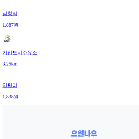
|
삼청리
1,887
원
기업도시주유소
3.25km
|
영평리
1,838
원