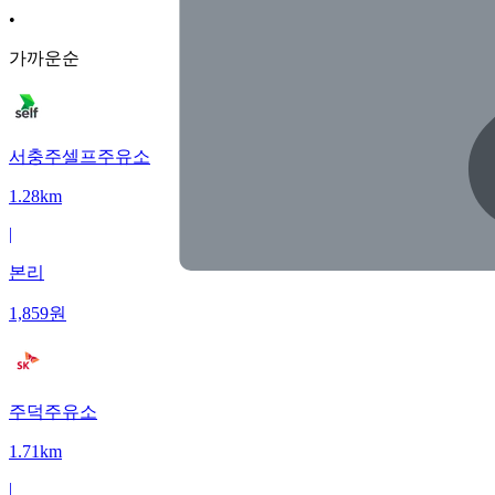
•
가까운순
서충주셀프주유소
1.28km
|
본리
1,859
원
주덕주유소
1.71km
|