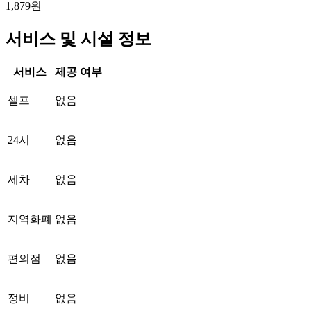
1,879원
서비스 및 시설 정보
서비스
제공 여부
셀프
없음
24시
없음
세차
없음
지역화폐
없음
편의점
없음
정비
없음