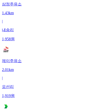
삼정주유소
1.43km
|
내송리
1,958
원
제이주유소
2.01km
|
오선리
1,919
원