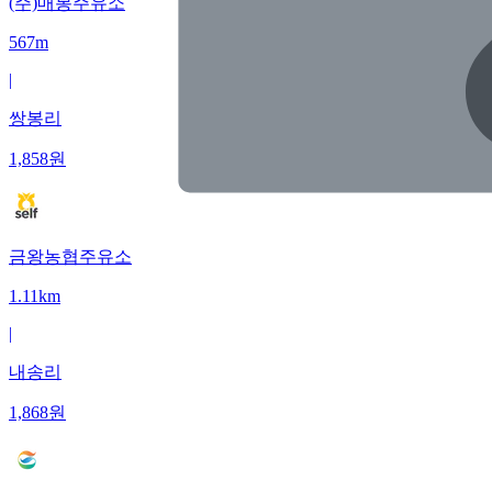
(주)매봉주유소
567m
|
쌍봉리
1,858
원
금왕농협주유소
1.11km
|
내송리
1,868
원