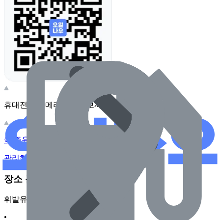
휴대전화 카메라로 찍어보세요
이 주유소의 사장님이신가요?
관리하기
장소 근처 주유소
휘발유
•