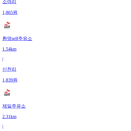
소여리
1,865
원
환영self주유소
1.54km
|
신천리
1,839
원
제일주유소
2.31km
|