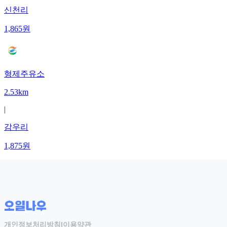
신천리
1,865
원
형제주유소
2.53km
|
감우리
1,875
원
개인정보처리방침
|
이용약관