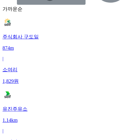
가까운순
주식회사 구도일
874m
|
소여리
1,829
원
유진주유소
1.14km
|