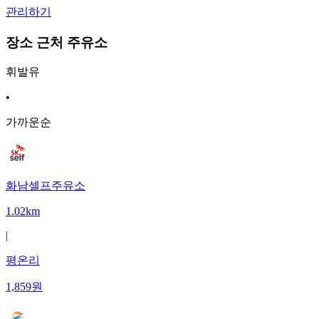
관리하기
장소 근처 주유소
휘발유
•
가까운순
화남셀프주유소
1.02km
|
평온리
1,859
원