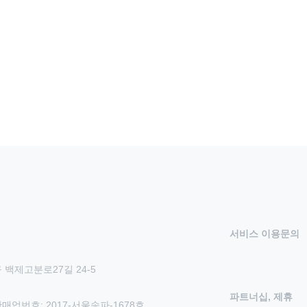
서비스 이용문의
 백제고분로27길 24-5
파트너십, 제휴
신판매업번호: 2017-서울송파-1678호