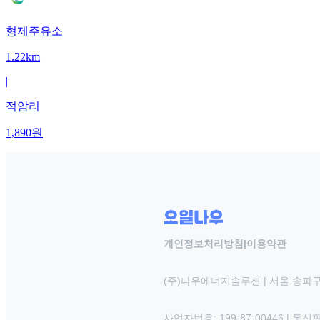
형제주유소
1.22km
|
적암리
1,890
원
개인정보처리방침
|
이용약관
(주)나우에너지솔루션 | 서울 송파구
사업자번호: 199-87-00446 | 통