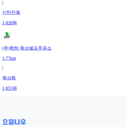
|
신탄진동
1,828
원
(주)학하 목상셀프주유소
1.77km
|
목상동
1,855
원