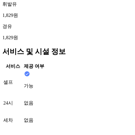
휘발유
1,829원
경유
1,829원
서비스 및 시설 정보
서비스
제공 여부
셀프
가능
24시
없음
세차
없음