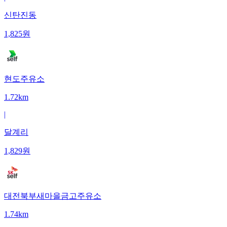
신탄진동
1,825
원
현도주유소
1.72km
|
달계리
1,829
원
대전북부새마을금고주유소
1.74km