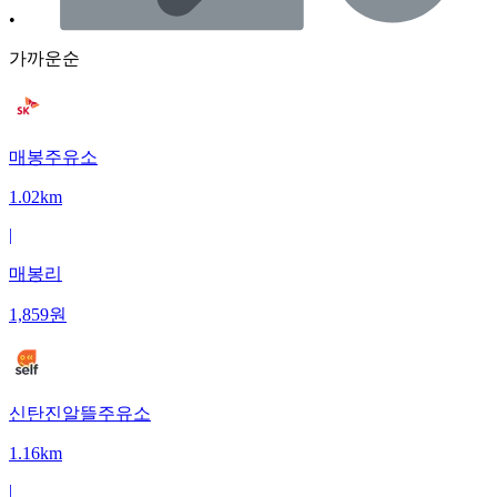
•
가까운순
매봉주유소
1.02km
|
매봉리
1,859
원
신탄진알뜰주유소
1.16km
|