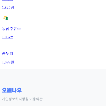
1,825
원
농심주유소
1.08km
|
송두리
1,899
원
개인정보처리방침
|
이용약관