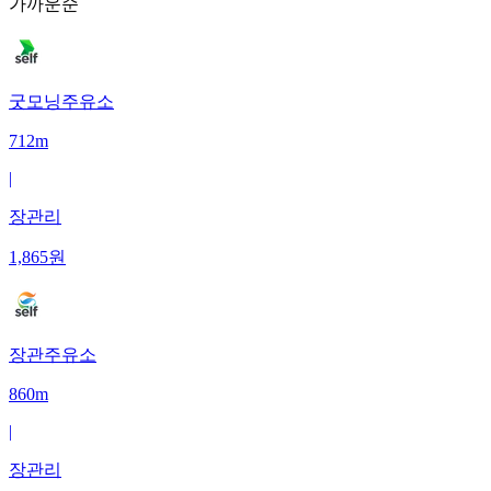
가까운순
굿모닝주유소
712m
|
장관리
1,865
원
장관주유소
860m
|
장관리