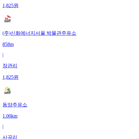
1,825
원
(주)신화에너지서울 박물관주유소
858m
|
장관리
1,825
원
동양주유소
1.00km
|
사곡리