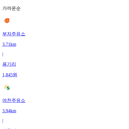
가까운순
부자주유소
3.71km
|
용기리
1,845
원
여천주유소
3.94km
|