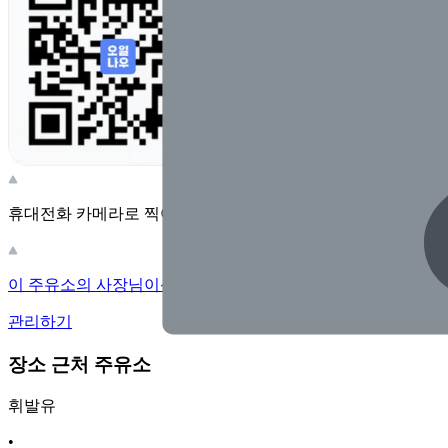
휴대전화 카메라로 찍어보세요
이 주유소의 사장님이신가요?
관리하기
장소 근처 주유소
휘발유
•