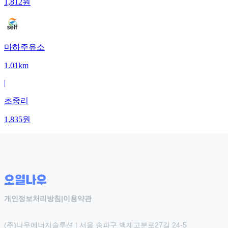
1,812
원
마하주유소
1.01km
|
초중리
1,835
원
개인정보처리방침
|
이용약관
(주)나우에너지솔루션 | 서울 송파구 백제고분로27길 24-5