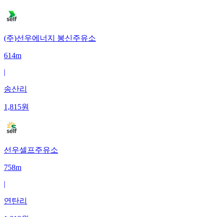
(주)선우에너지 봉신주유소
614m
|
송산리
1,815
원
선우셀프주유소
758m
|
연탄리