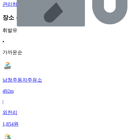
관리하기
장소 근처 주유소
휘발유
•
가까운순
남청주동자주유소
492m
|
외천리
1,854
원