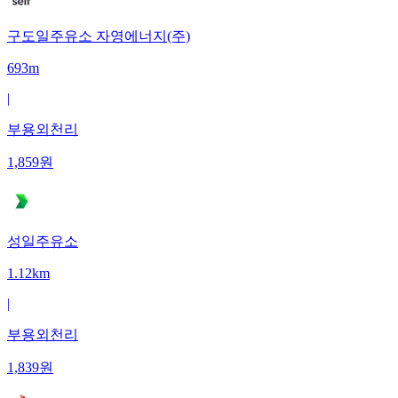
구도일주유소 자영에너지(주)
693m
|
부용외천리
1,859
원
성일주유소
1.12km
|
부용외천리
1,839
원