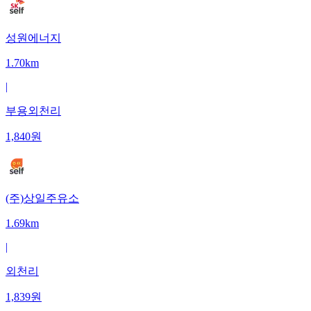
성원에너지
1.70km
|
부용외천리
1,840
원
(주)상일주유소
1.69km
|
외천리
1,839
원