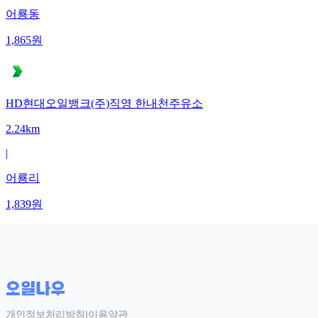
어룡동
1,865
원
HD현대오일뱅크(주)직영 한내천주유소
2.24km
|
어룡리
1,839
원
개인정보처리방침
|
이용약관