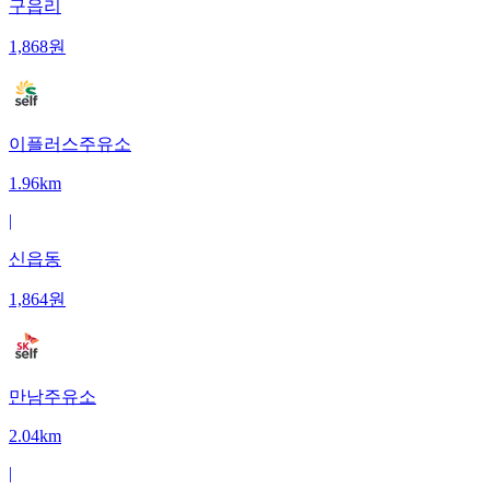
구읍리
1,868
원
이플러스주유소
1.96km
|
신읍동
1,864
원
만남주유소
2.04km
|