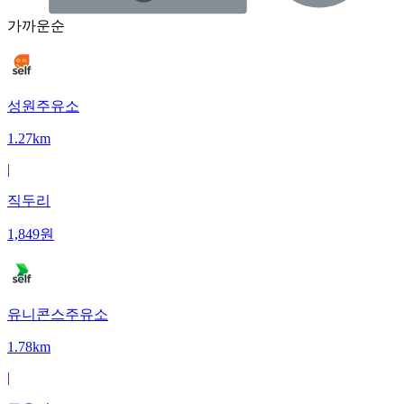
가까운순
성원주유소
1.27km
|
직두리
1,849
원
유니콘스주유소
1.78km
|