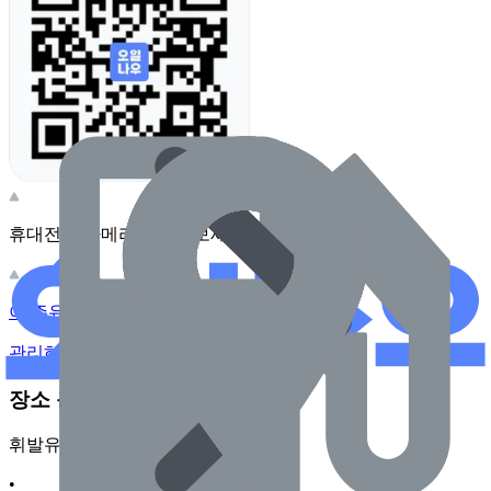
휴대전화 카메라로 찍어보세요
이 주유소의 사장님이신가요?
관리하기
장소 근처 주유소
휘발유
•