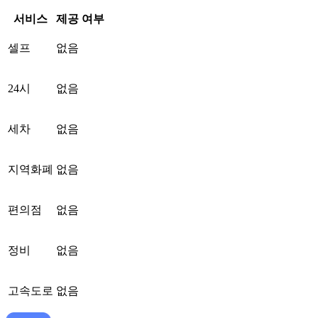
서비스
제공 여부
셀프
없음
24시
없음
세차
없음
지역화폐
없음
편의점
없음
정비
없음
고속도로
없음