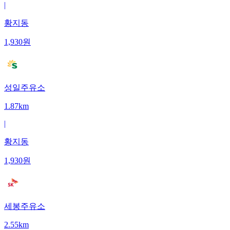
|
황지동
1,930
원
성일주유소
1.87km
|
황지동
1,930
원
세봉주유소
2.55km