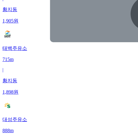
황지동
1,905
원
태백주유소
715m
|
황지동
1,898
원
대성주유소
888m