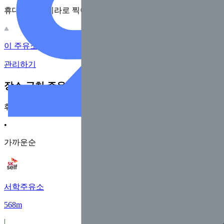
휴대전화 카메라로 찍어보세요
이 주유소의 사장님이신가요?
관리하기
장소 근처 주유소
휘발유
•
가까운순
서학주유소
568m
|