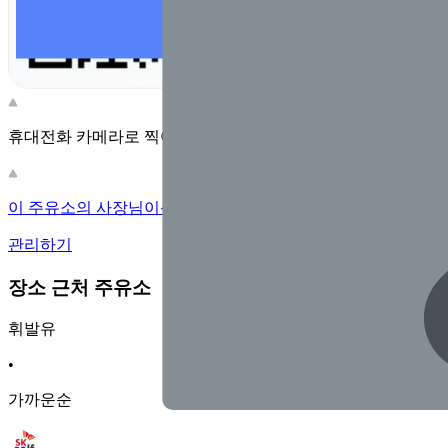
휴대전화 카메라로 찍어보세요
이 주유소의 사장님이신가요?
관리하기
장소 근처 주유소
휘발유
•
가까운순