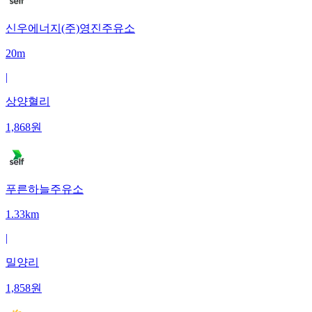
신우에너지(주)영진주유소
20m
|
상양혈리
1,868
원
푸른하늘주유소
1.33km
|
밀양리
1,858
원