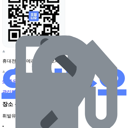
휴대전화 카메라로 찍어보세요
이 주유소의 사장님이신가요?
관리하기
장소 근처 주유소
휘발유
•