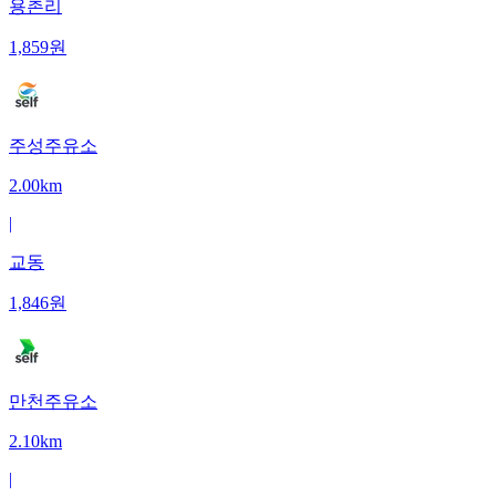
용촌리
1,859
원
주성주유소
2.00km
|
교동
1,846
원
만천주유소
2.10km
|