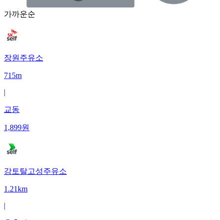
가까운순
장원주유소
715m
|
교동
1,899
원
강토탈고성주유소
1.21km
|