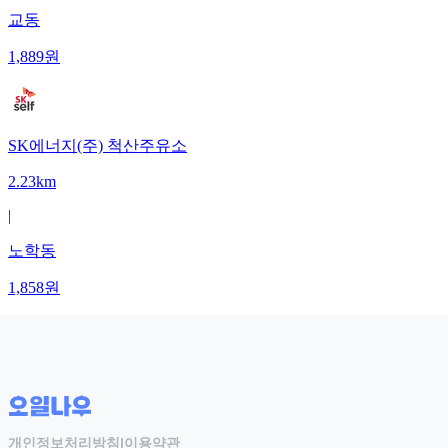
교동
1,889
원
SK에너지(주) 척산주유소
2.23km
|
노학동
1,858
원
개인정보처리방침
|
이용약관