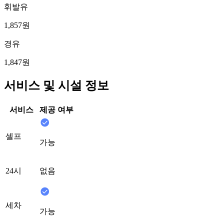
휘발유
1,857원
경유
1,847원
서비스 및 시설 정보
서비스
제공 여부
셀프
가능
24시
없음
세차
가능