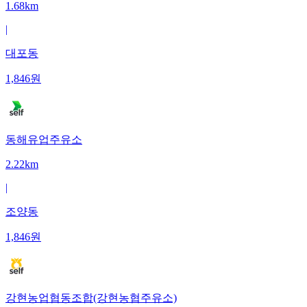
1.68km
|
대포동
1,846
원
동해유업주유소
2.22km
|
조양동
1,846
원
강현농업협동조합(강현농협주유소)