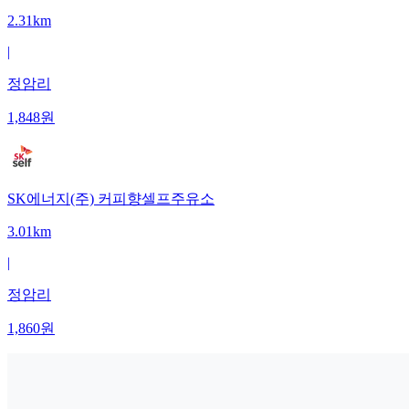
2.31km
|
정암리
1,848
원
SK에너지(주) 커피향셀프주유소
3.01km
|
정암리
1,860
원