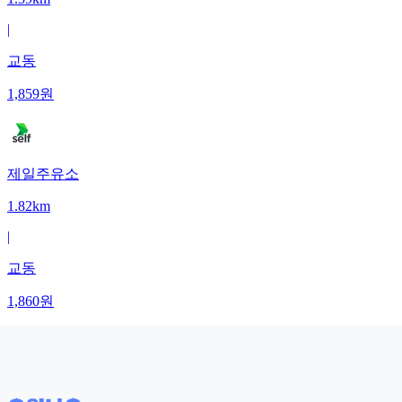
|
교동
1,859
원
제일주유소
1.82km
|
교동
1,860
원