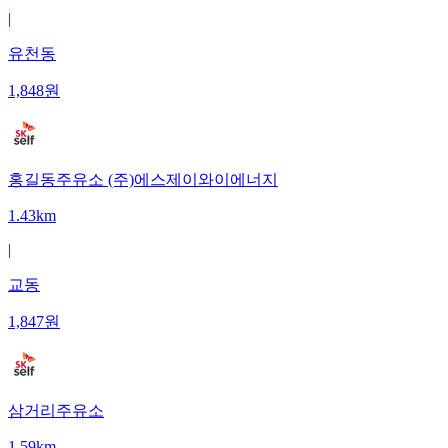
|
유천동
1,848
원
홍길동주유소 (주)에스제이와이에너지
1.43km
|
교동
1,847
원
삼거리주유소
1.59km