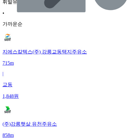
휘발유
•
가까운순
지에스칼텍스(주) 강릉교동택지주유소
715m
|
교동
1,848
원
(주)강릉햇살 유천주유소
858m