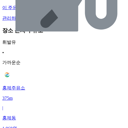
이 주유소의 사장님이신가요?
관리하기
장소 근처 주유소
휘발유
•
가까운순
홍제주유소
375m
|
홍제동