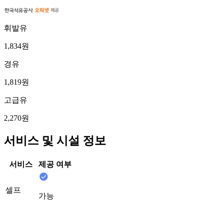
휘발유
1,834원
경유
1,819원
고급유
2,270원
서비스 및 시설 정보
서비스
제공 여부
셀프
가능