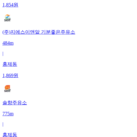
1,854
원
(주)지에스이앤알 기분좋은주유소
484m
|
홍제동
1,869
원
솔향주유소
775m
|
홍제동