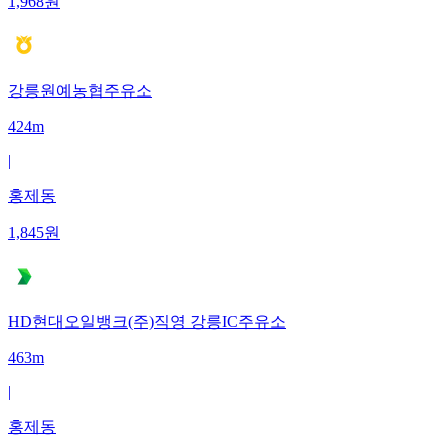
1,968
원
강릉원예농협주유소
424m
|
홍제동
1,845
원
HD현대오일뱅크(주)직영 강릉IC주유소
463m
|
홍제동