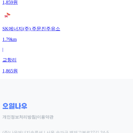
1,859
원
SK에너지(주) 주문진주유소
1.79km
|
교항리
1,865
원
개인정보처리방침
|
이용약관
(주)나우에너지솔루션 | 서울 송파구 백제고분로27길 24-5