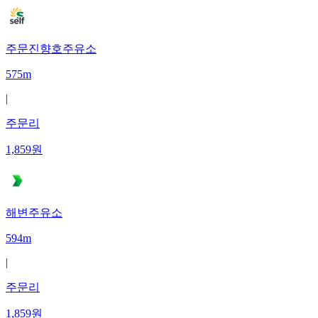
주문진향호주유소
575m
|
주문리
1,859
원
해변주유소
594m
|
주문리
1,859
원