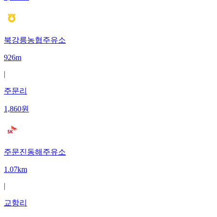
북강릉농협주유소
926m
|
주문리
1,860
원
주문진동해주유소
1.07km
|
교항리