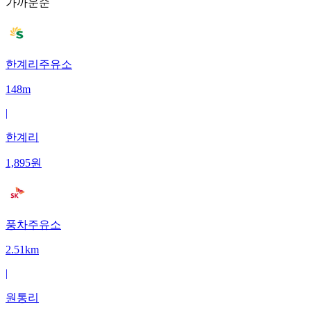
가까운순
한계리주유소
148m
|
한계리
1,895
원
풍차주유소
2.51km
|
원통리