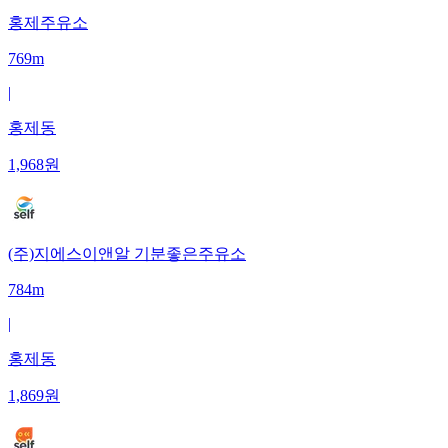
홍제주유소
769m
|
홍제동
1,968
원
(주)지에스이앤알 기분좋은주유소
784m
|
홍제동
1,869
원