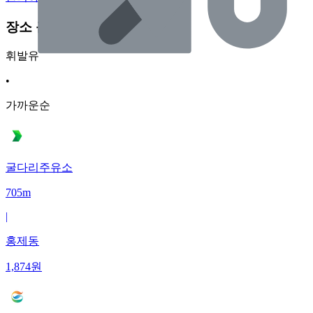
장소 근처 주유소
휘발유
•
가까운순
굴다리주유소
705m
|
홍제동
1,874
원