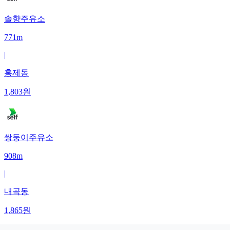
솔향주유소
771m
|
홍제동
1,803
원
쌍둥이주유소
908m
|
내곡동
1,865
원