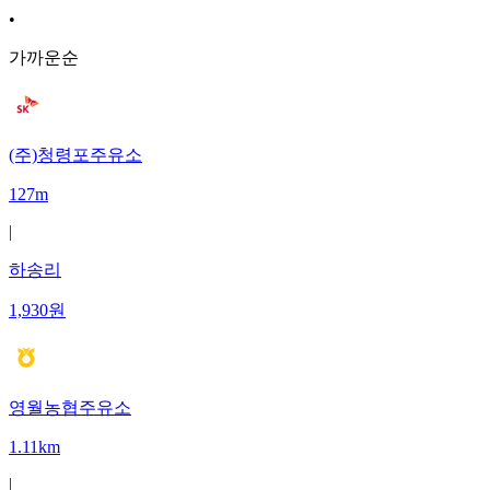
•
가까운순
(주)청령포주유소
127m
|
하송리
1,930
원
영월농협주유소
1.11km
|