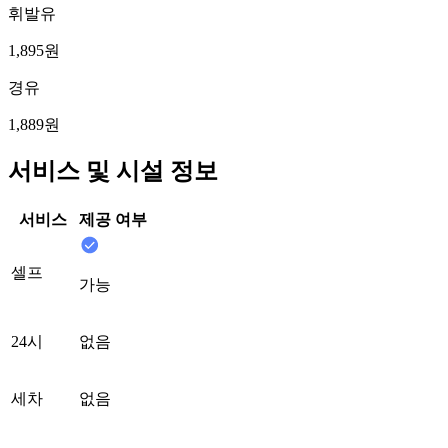
휘발유
1,895원
경유
1,889원
서비스 및 시설 정보
서비스
제공 여부
셀프
가능
24시
없음
세차
없음