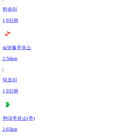
하송리
1,935
원
sk영월주유소
2.56km
|
덕포리
1,935
원
현대주유소(주)
2.65km