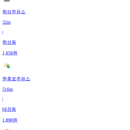
학성주유소
32m
|
학성동
1,858
원
현충로주유소
516m
|
태장동
1,898
원