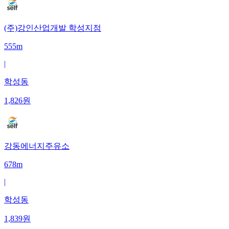
(주)강인산업개발 학성지점
555m
|
학성동
1,826
원
강동에너지주유소
678m
|
학성동
1,839
원