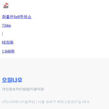
참좋은Self주유소
734m
|
태장동
1,848
원
개인정보처리방침
|
이용약관
(주)나우에너지솔루션 | 서울 송파구 백제고분로27길 24-5