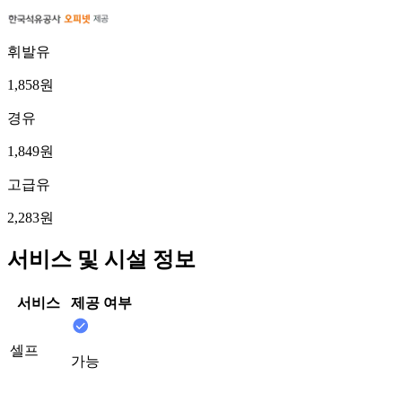
휘발유
1,858원
경유
1,849원
고급유
2,283원
서비스 및 시설 정보
서비스
제공 여부
셀프
가능