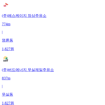
(주)에스케이지 정상주유소
774m
|
명륜동
1,827
원
(주)버드에너지 무실제일주유소
837m
|
무실동
1,827
원