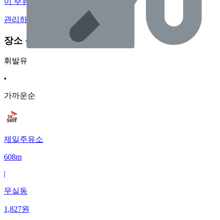
이 주유소의 사장님이신가요?
관리하기
장소 근처 주유소
휘발유
•
가까운순
제일주유소
608m
|
무실동
1,827
원