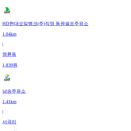
HD현대오일뱅크(주)직영 동원셀프주유소
1.04km
|
명륜동
1,839
원
남송주유소
1.41km
|
서곡리