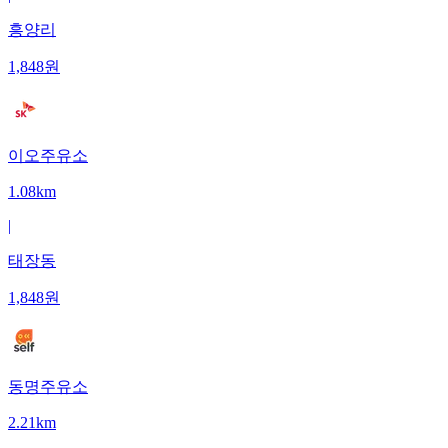
흥양리
1,848
원
이오주유소
1.08km
|
태장동
1,848
원
동명주유소
2.21km