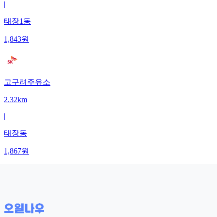
|
태장1동
1,843
원
고구려주유소
2.32km
|
태장동
1,867
원