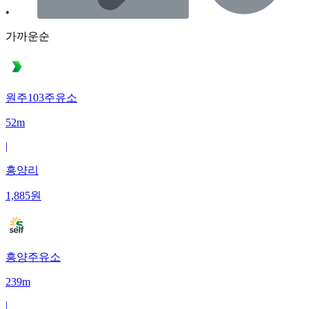
•
가까운순
원주103주유소
52m
|
흥양리
1,885
원
흥양주유소
239m
|