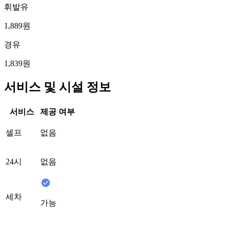
휘발유
1,889원
경유
1,839원
서비스 및 시설 정보
서비스
제공 여부
셀프
없음
24시
없음
세차
가능