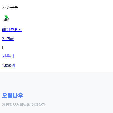
가까운순
태기주유소
2.17km
|
면온리
1,950
원
개인정보처리방침
|
이용약관