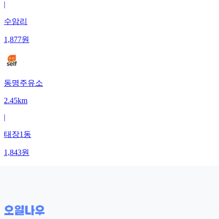
|
수암리
1,877
원
동명주유소
2.45km
|
태장1동
1,843
원