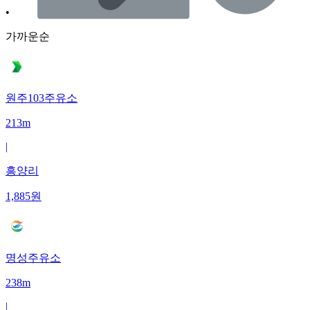
•
가까운순
원주103주유소
213m
|
흥양리
1,885
원
명성주유소
238m
|