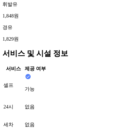
휘발유
1,848원
경유
1,829원
서비스 및 시설 정보
서비스
제공 여부
셀프
가능
24시
없음
세차
없음