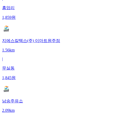
흥업리
1,859
원
지에스칼텍스(주) 이마트원주점
1.56km
|
무실동
1,845
원
남송주유소
2.09km