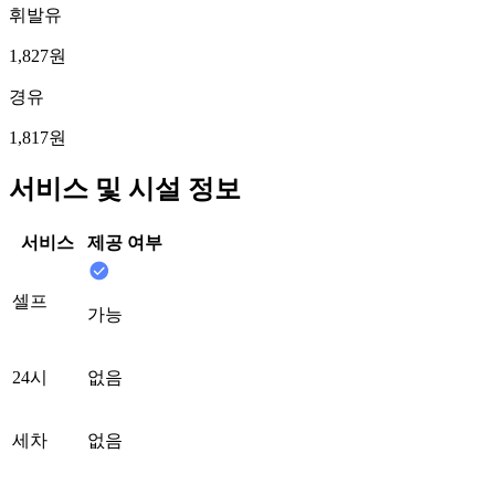
휘발유
1,827원
경유
1,817원
서비스 및 시설 정보
서비스
제공 여부
셀프
가능
24시
없음
세차
없음