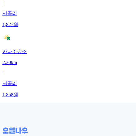
|
서곡리
1,827
원
가나주유소
2.20km
|
서곡리
1,858
원