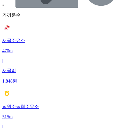
•
가까운순
서곡주유소
470m
|
서곡리
1,848
원
남원주농협주유소
515m
|