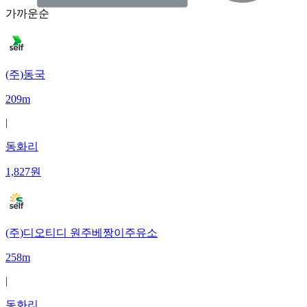
가까운순
(주)동국
209m
|
동화리
1,827
원
(주)디오티디 원주베짱이주유소
258m
|
동화리