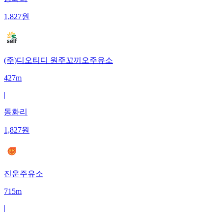
1,827
원
(주)디오티디 원주꼬끼오주유소
427m
|
동화리
1,827
원
진운주유소
715m
|