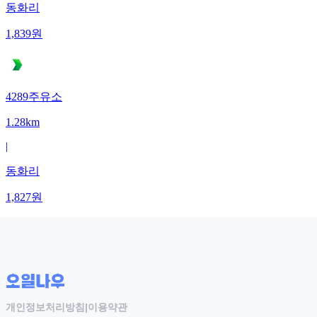
동화리
1,839
원
4289주유소
1.28km
|
동화리
1,827
원
개인정보처리방침
|
이용약관