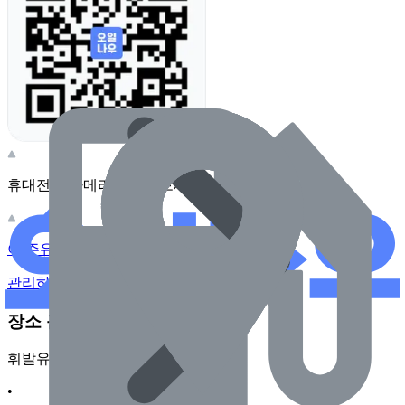
휴대전화 카메라로 찍어보세요
이 주유소의 사장님이신가요?
관리하기
장소 근처 주유소
휘발유
•