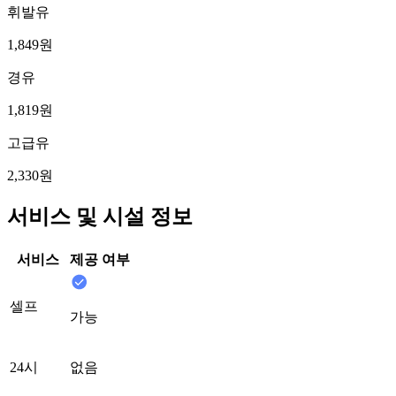
휘발유
1,849원
경유
1,819원
고급유
2,330원
서비스 및 시설 정보
서비스
제공 여부
셀프
가능
24시
없음