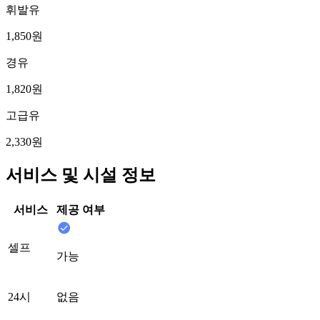
휘발유
1,850원
경유
1,820원
고급유
2,330원
서비스 및 시설 정보
서비스
제공 여부
셀프
가능
24시
없음