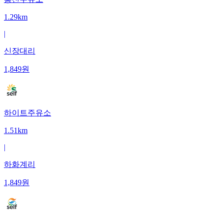
1.29km
|
신장대리
1,849
원
하이트주유소
1.51km
|
하화계리
1,849
원