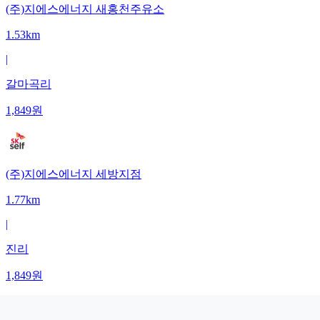
(주)지에스에너지 새홍천주유소
1.53km
|
갈마곡리
1,849
원
(주)지에스에너지 세방지점
1.77km
|
진리
1,849
원