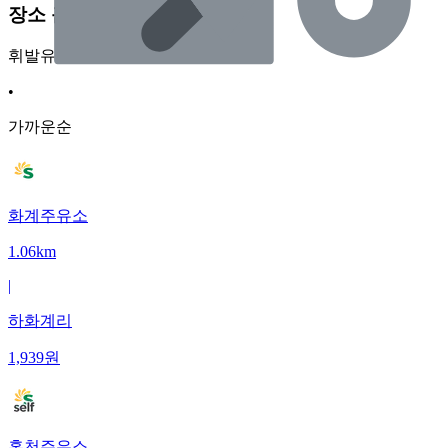
장소 근처 주유소
휘발유
•
가까운순
화계주유소
1.06km
|
하화계리
1,939
원
홍천주유소