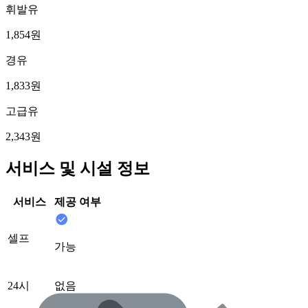
휘발유
1,854원
경유
1,833원
고급유
2,343원
서비스 및 시설 정보
서비스
제공 여부
셀프
가능
24시
없음