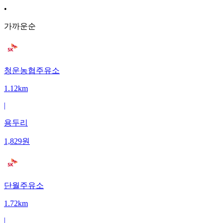
•
가까운순
청운농협주유소
1.12km
|
용두리
1,829
원
단월주유소
1.72km
|