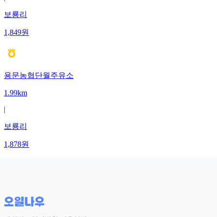
보룡리
1,849
원
용문농협단월주유소
1.99km
|
보룡리
1,878
원