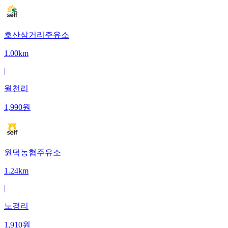
호산삼거리주유소
1.00km
|
월천리
1,990
원
원덕농협주유소
1.24km
|
노경리
1,910
원