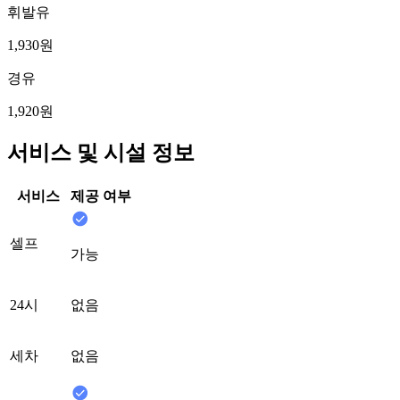
휘발유
1,930원
경유
1,920원
서비스 및 시설 정보
서비스
제공 여부
셀프
가능
24시
없음
세차
없음