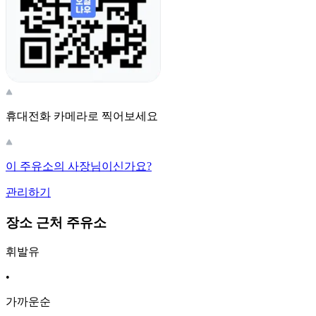
휴대전화 카메라로 찍어보세요
이 주유소의 사장님이신가요?
관리하기
장소 근처 주유소
휘발유
•
가까운순