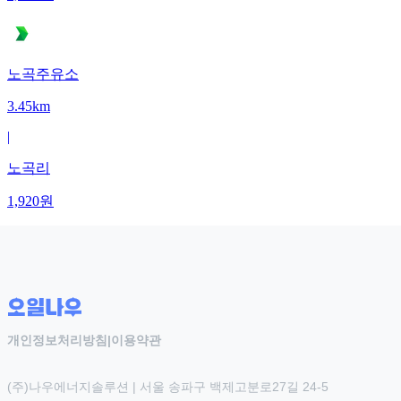
노곡주유소
3.45km
|
노곡리
1,920
원
개인정보처리방침
|
이용약관
(주)나우에너지솔루션 | 서울 송파구 백제고분로27길 24-5