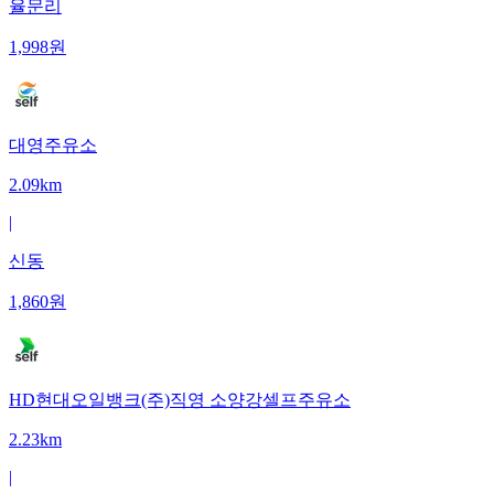
율문리
1,998
원
대영주유소
2.09km
|
신동
1,860
원
HD현대오일뱅크(주)직영 소양강셀프주유소
2.23km
|