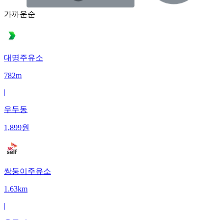
가까운순
대명주유소
782m
|
우두동
1,899
원
쌍둥이주유소
1.63km
|