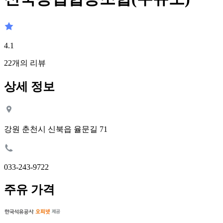
4.1
22
개의 리뷰
상세 정보
강원 춘천시 신북읍 율문길 71
033-243-9722
주유 가격