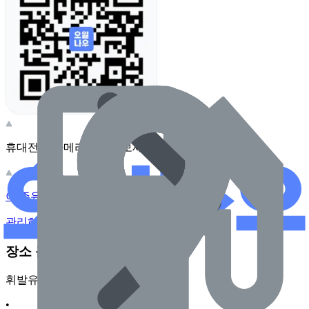
휴대전화 카메라로 찍어보세요
이 주유소의 사장님이신가요?
관리하기
장소 근처 주유소
휘발유
•