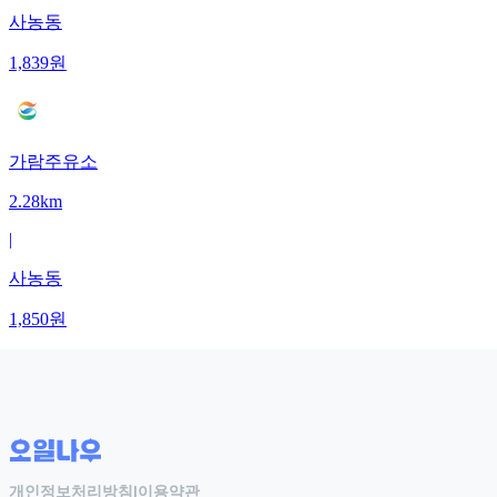
사농동
1,839
원
가람주유소
2.28km
|
사농동
1,850
원
개인정보처리방침
|
이용약관