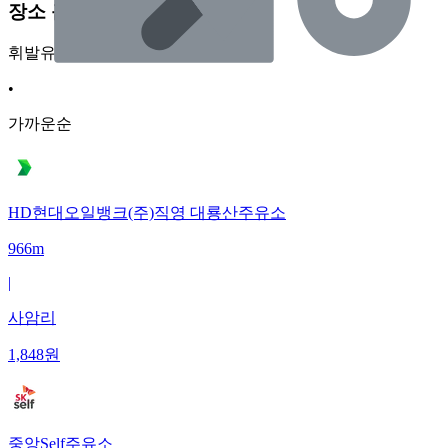
장소 근처 주유소
휘발유
•
가까운순
HD현대오일뱅크(주)직영 대룡산주유소
966m
|
사암리
1,848
원
중앙Self주유소