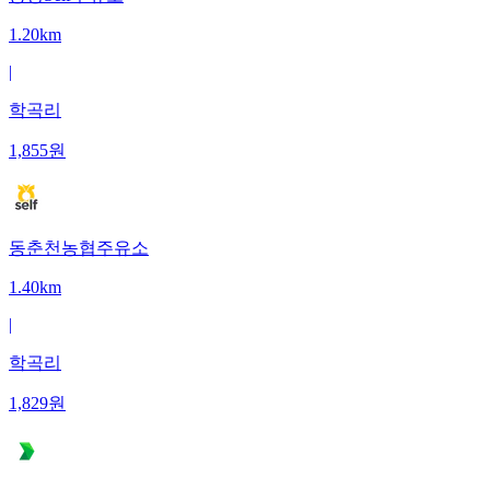
1.20km
|
학곡리
1,855
원
동춘천농협주유소
1.40km
|
학곡리
1,829
원