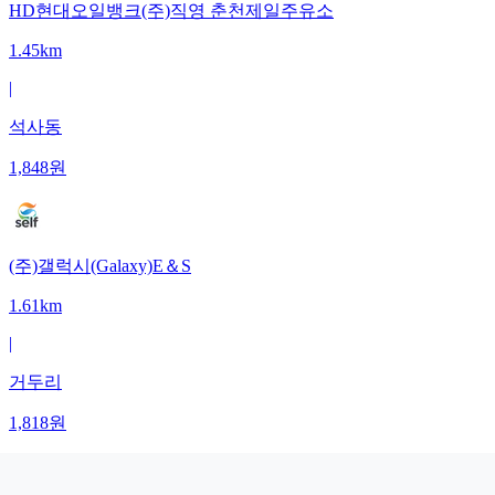
HD현대오일뱅크(주)직영 춘천제일주유소
1.45km
|
석사동
1,848
원
(주)갤럭시(Galaxy)E＆S
1.61km
|
거두리
1,818
원