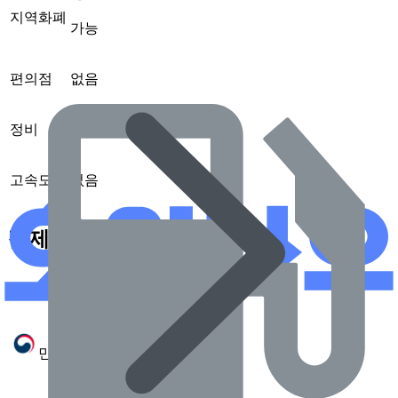
지역화폐
가능
편의점
없음
정비
없음
고속도로
없음
결제 혜택
서비스
제공 여부
가능
민생회복 소비쿠폰
(2025.7 확인)