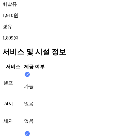
휘발유
1,910원
경유
1,899원
서비스 및 시설 정보
서비스
제공 여부
셀프
가능
24시
없음
세차
없음