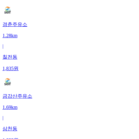
경춘주유소
1.28km
|
칠전동
1,835
원
금강산주유소
1.69km
|
삼천동