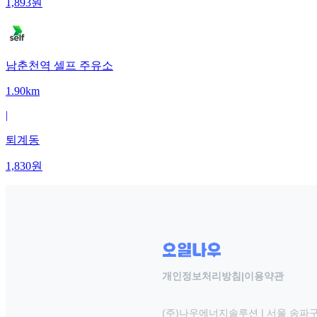
1,893
원
남춘천역 셀프 주유소
1.90km
|
퇴계동
1,830
원
개인정보처리방침
|
이용약관
(주)나우에너지솔루션 | 서울 송파구