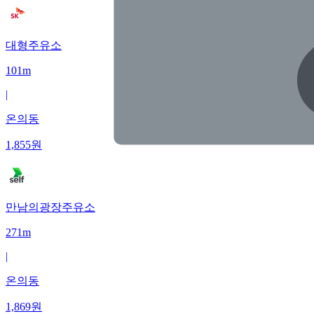
대형주유소
101m
|
온의동
1,855
원
만남의광장주유소
271m
|
온의동
1,869
원