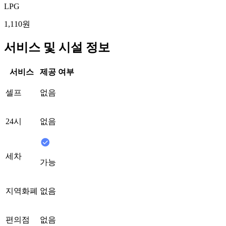
LPG
1,110원
서비스 및 시설 정보
서비스
제공 여부
셀프
없음
24시
없음
세차
가능
지역화폐
없음
편의점
없음