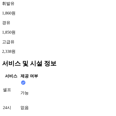
휘발유
1,860원
경유
1,850원
고급유
2,338원
서비스 및 시설 정보
서비스
제공 여부
셀프
가능
24시
없음