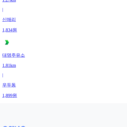
|
신매리
1,834
원
대명주유소
1.81km
|
우두동
1,899
원