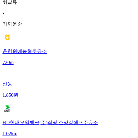
휘발유
•
가까운순
춘천원예농협주유소
720m
|
신동
1,850
원
HD현대오일뱅크(주)직영 소양강셀프주유소
1.02km