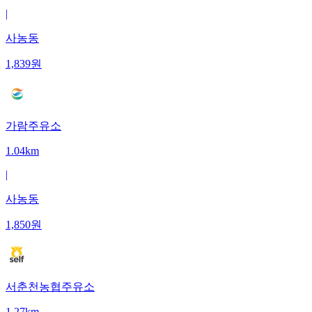
|
사농동
1,839
원
가람주유소
1.04km
|
사농동
1,850
원
서춘천농협주유소
1.27km