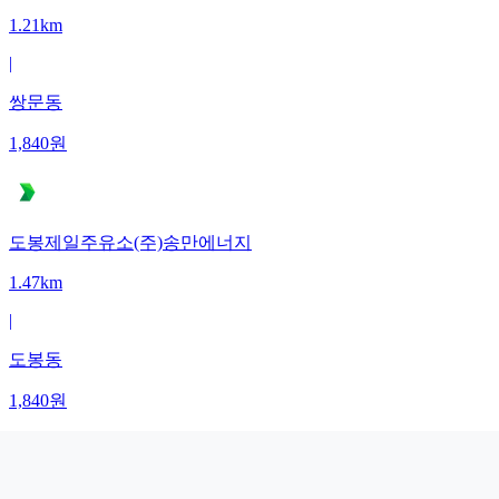
1.21km
|
쌍문동
1,840
원
도봉제일주유소(주)송만에너지
1.47km
|
도봉동
1,840
원