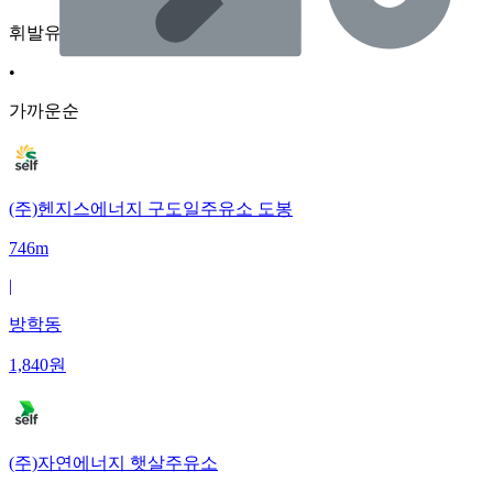
휘발유
•
가까운순
(주)헨지스에너지 구도일주유소 도봉
746m
|
방학동
1,840
원
(주)자연에너지 햇살주유소