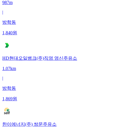
987m
|
방학동
1,840
원
HD현대오일뱅크(주)직영 영신주유소
1.07km
|
방학동
1,869
원
한이에너지(주) 쌍문주유소