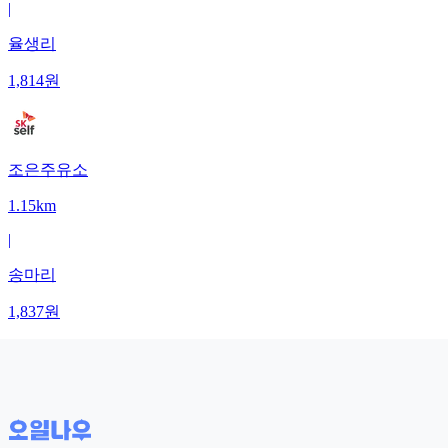
|
율생리
1,814
원
조은주유소
1.15km
|
송마리
1,837
원