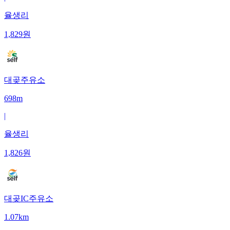
율생리
1,829
원
대곶주유소
698m
|
율생리
1,826
원
대곶IC주유소
1.07km