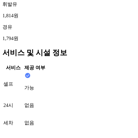
휘발유
1,814원
경유
1,794원
서비스 및 시설 정보
서비스
제공 여부
셀프
가능
24시
없음
세차
없음