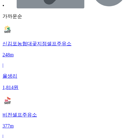
•
가까운순
신김포농협대곶지점셀프주유소
248m
|
율생리
1,814
원
비전셀프주유소
377m
|