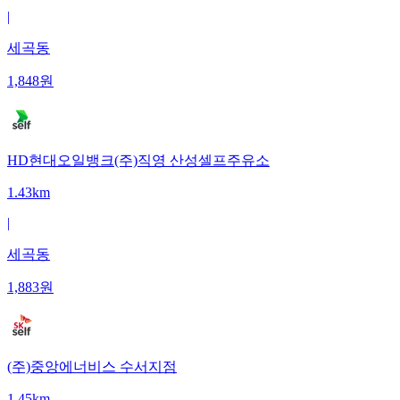
|
세곡동
1,848
원
HD현대오일뱅크(주)직영 산성셀프주유소
1.43km
|
세곡동
1,883
원
(주)중앙에너비스 수서지점
1.45km