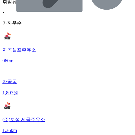
휘발유
•
가까운순
자곡셀프주유소
960m
|
자곡동
1,897
원
(주)보성 세곡주유소
1.36km