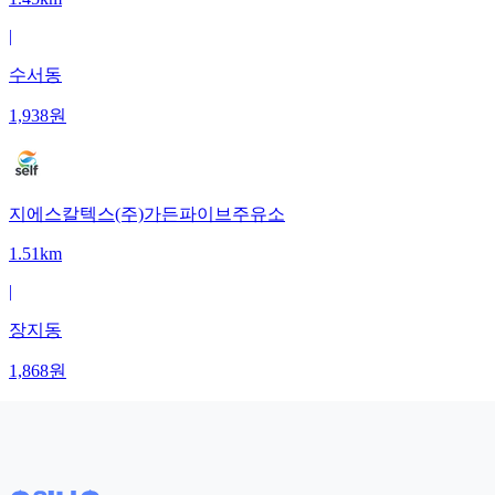
|
수서동
1,938
원
지에스칼텍스(주)가든파이브주유소
1.51km
|
장지동
1,868
원