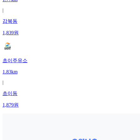
|
감북동
1,839
원
초이주유소
1.83km
|
초이동
1,879
원