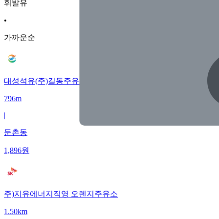
휘발유
•
가까운순
대성석유(주)길동주유소
796m
|
둔촌동
1,896
원
주)지유에너지직영 오렌지주유소
1.50km