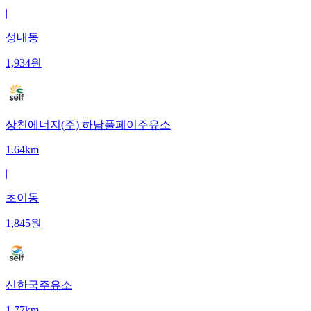
|
성내동
1,934
원
상천에너지(주) 하남풀페이주유소
1.64km
|
초이동
1,845
원
신한국주유소
1.77km