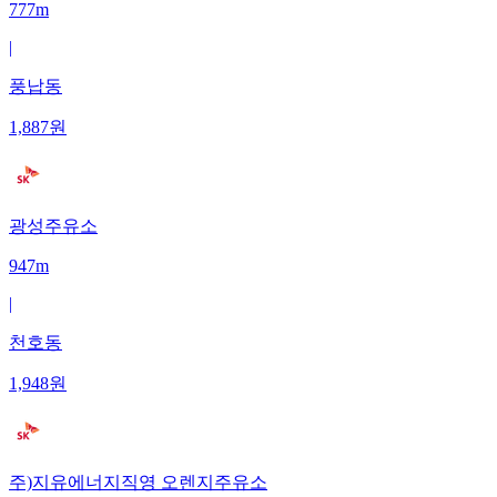
777m
|
풍납동
1,887
원
광성주유소
947m
|
천호동
1,948
원
주)지유에너지직영 오렌지주유소