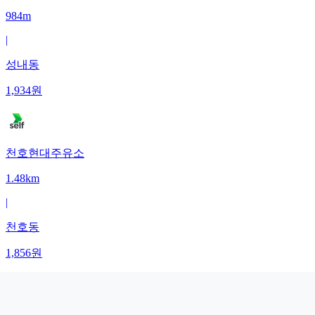
984m
|
성내동
1,934
원
천호현대주유소
1.48km
|
천호동
1,856
원