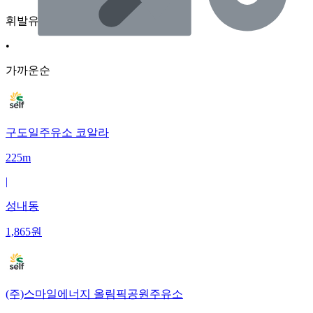
휘발유
•
가까운순
구도일주유소 코알라
225m
|
성내동
1,865
원
(주)스마일에너지 올림픽공원주유소