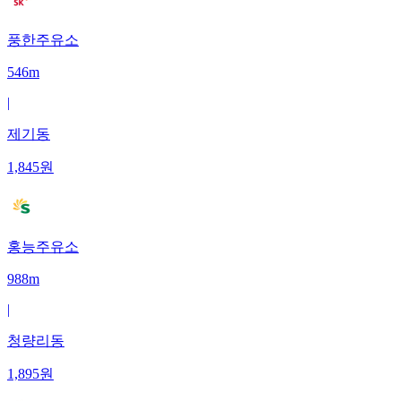
풍한주유소
546m
|
제기동
1,845
원
홍능주유소
988m
|
청량리동
1,895
원