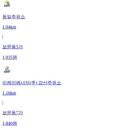
동일주유소
1.04km
|
보문동5가
1,935
원
이케이에너지(주) 강산주유소
1.16km
|
보문동7가
1,840
원