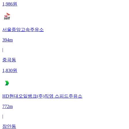
1,986
원
서울중앙고속주유소
394m
|
중곡동
1,830
원
HD현대오일뱅크(주)직영 스피드주유소
772m
|
장안동