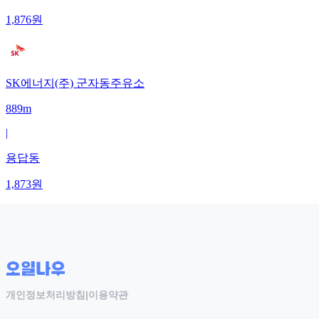
1,876
원
SK에너지(주) 군자동주유소
889m
|
용답동
1,873
원
개인정보처리방침
|
이용약관