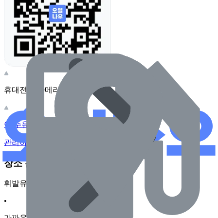
휴대전화 카메라로 찍어보세요
이 주유소의 사장님이신가요?
관리하기
장소 근처 주유소
휘발유
•
가까운순