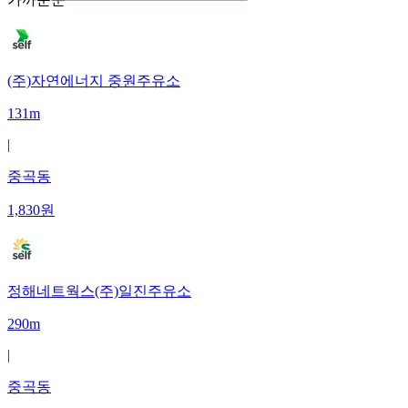
(주)자연에너지 중원주유소
131m
|
중곡동
1,830
원
정해네트웍스(주)일진주유소
290m
|
중곡동