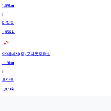
1.09km
|
마장동
1,856
원
SK에너지(주) 군자동주유소
1.19km
|
용답동
1,873
원