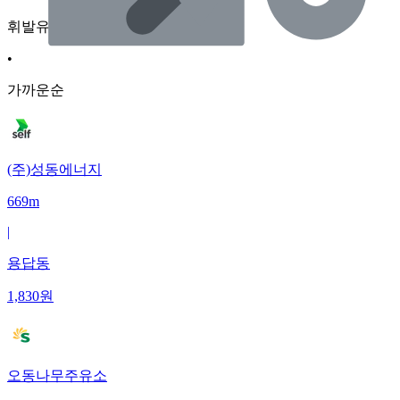
휘발유
•
가까운순
(주)성동에너지
669m
|
용답동
1,830
원
오동나무주유소