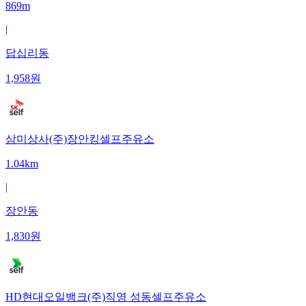
869m
|
답십리동
1,958
원
삼미상사(주)장안킹셀프주유소
1.04km
|
장안동
1,830
원
HD현대오일뱅크(주)직영 성동셀프주유소