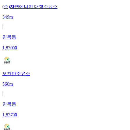
(주)자연에너지 대창주유소
349m
|
면목동
1,830
원
오천만주유소
560m
|
면목동
1,837
원