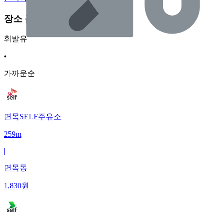
장소 근처 주유소
휘발유
•
가까운순
면목SELF주유소
259m
|
면목동
1,830
원