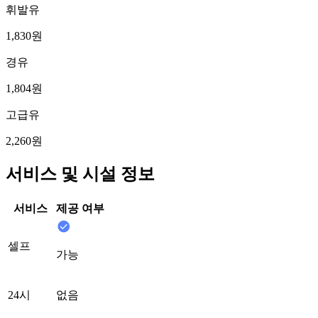
휘발유
1,830원
경유
1,804원
고급유
2,260원
서비스 및 시설 정보
서비스
제공 여부
셀프
가능
24시
없음