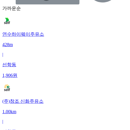
가까운순
연수하이웨이주유소
428m
|
선학동
1,906
원
(주)창조 신화주유소
1.00km
|