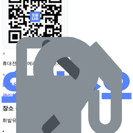
휴대전화 카메라로 찍어보세요
이 주유소의 사장님이신가요?
관리하기
장소 근처 주유소
휘발유
•