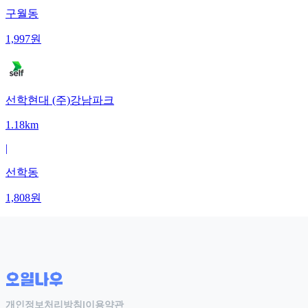
구월동
1,997
원
선학현대 (주)강남파크
1.18km
|
선학동
1,808
원
개인정보처리방침
|
이용약관