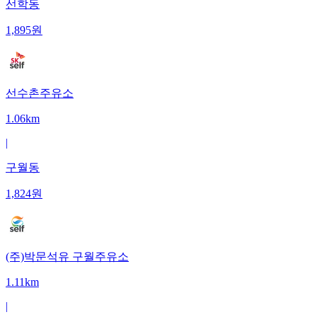
선학동
1,895
원
선수촌주유소
1.06km
|
구월동
1,824
원
(주)박문석유 구월주유소
1.11km
|